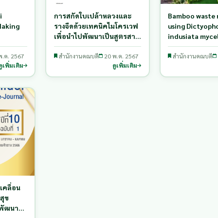
i
การสกัดใบเปล้าหลวงและ
Bamboo waste 
Making
รางจืดด้วยเทคนิคไมโครเวฟ
using Dictyoph
เพื่อนำไปพัฒนาเป็นสูตรสาร
indusiata myce
g Rai
สกัดเข้มข้น สำหรับเป็นส่วน
cultivation
d
พ.ค. 2567
ผสมในผลิตภัณฑ์สมุนไพร
สำนักงานคณบดี
20 พ.ค. 2567
สำนักงานคณบดี
ดูเพิ่มเติม
ดูเพิ่มเติม
เคลื่อน
สุข
พัฒนาที่
สัน อำเภอ