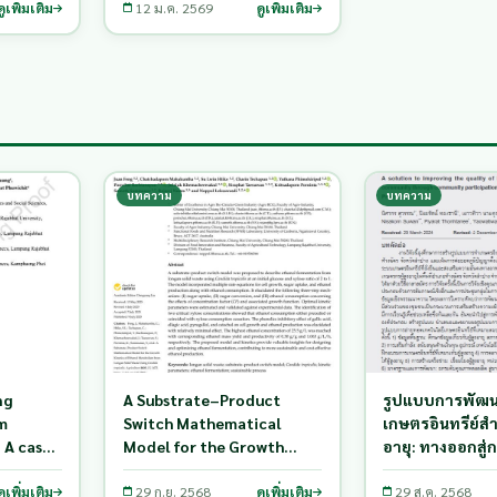
ดูเพิ่มเติม
เมือง จังหวัดลำปาง
12 ม.ค. 2569
ดูเพิ่มเติม
บทความ
บทความ
ng
A Substrate–Product
รูปแบบการพัฒน
sm
Switch Mathematical
เกษตรอินทรีย์สำห
 A case
Model for the Growth
อายุ: ทางออกสู่
Kinetics of Ethanol
คุณภาพชีวิตและ
d
ดูเพิ่มเติม
Metabolism from Longan
29 ก.ย. 2568
ดูเพิ่มเติม
ทางอาหารในชุม
29 ส.ค. 2568