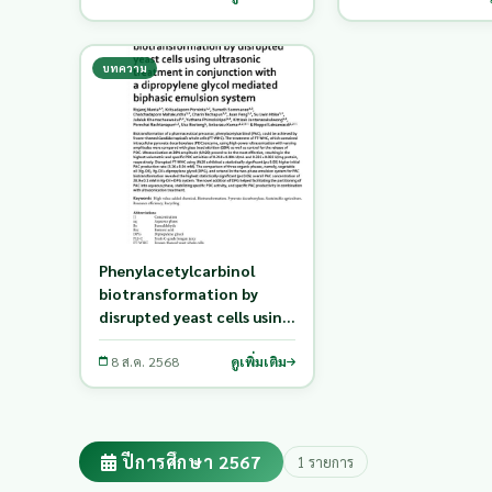
of Thailand
บทความ
Phenylacetylcarbinol
biotransformation by
disrupted yeast cells using
ultrasonic treatment in
conjunction with a
8 ส.ค. 2568
ดูเพิ่มเติม
dipropylene glycol
mediated biphasic
emulsion system
ปีการศึกษา 2567
1 รายการ