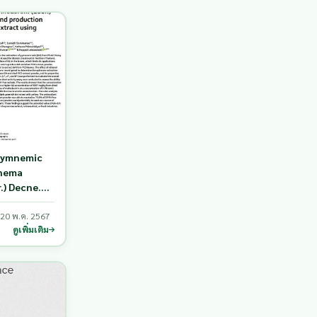
 gymnemic
mnema
.) Decne.
duction of
ract using
20 พ.ค. 2567
ดูเพิ่มเติม