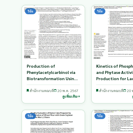
วิจัย
วิจัย
Production of
Kinetics of Phosph
Phenylacetylcarbinol via
and Phytase Activi
Biotransformation Using
Production for La
the Co-Culture of Candida
Acid-Producing Ba
tropicalis TISTR 5306 and
สำนักงานคณบดี
20 พ.ค. 2567
Utilizing Milling a
สำนักงานคณบดี
20 
ดูเพิ่มเติม
Saccharomyces cerevisiae
Whitening Stages 
TISTR 5606 as the
Bran as Biopolyme
Biocatalyst
Substrates
วิจัย
วิจัย