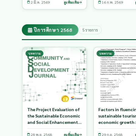
District, Lampang
2 มี.ค. 2569
ดูเพิ่มเติม
16 ก.พ. 2569
Province Northern of
Thailand
ปีการศึกษา 2568
5 รายการ
บทความ
บทความ
The Project Evaluation of
Factors in fluenci
the Sustainable Economic
sustainable touri
and Social Enhancement:
economic growth :
The Case Study of Wiang
study of Lampang
Mok Subdistrict Northern
28 พ.ย. 2568
ดูเพิ่มเติม
Province, Thailan
29 ก.ย. 2568