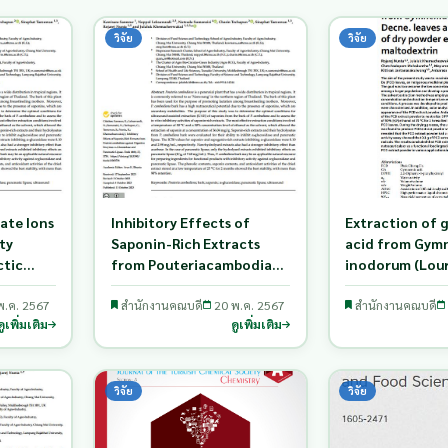
วิจัย
วิจัย
ate Ions
Inhibitory Effects of
Extraction of
ty
Saponin-Rich Extracts
acid from Gy
ctic
from Pouteriacambodiana
inodorum (Lour
cteria
against Digestive Enzymes
leaves and pro
nd
พ.ค. 2567
a-Glucosidase and
สำนักงานคณบดี
20 พ.ค. 2567
dry powder ext
สำนักงานคณบดี
ดูเพิ่มเติม
ดูเพิ่มเติม
Rice
Pancreatic Lipase
maltodextrin
r
วิจัย
วิจัย