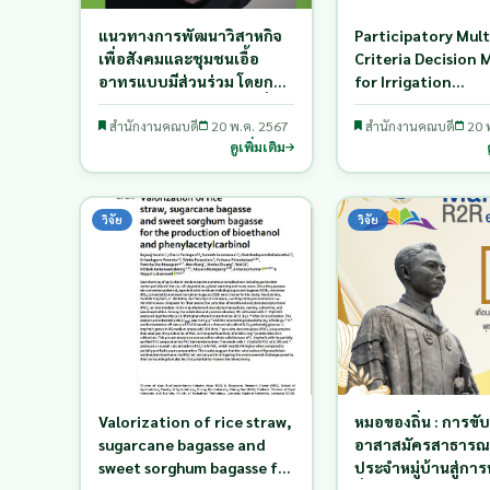
แนวทางการพัฒนาวิสาหกิจ
Participatory Mult
เพื่อสังคมและชุมชนเอื้อ
Criteria Decision 
อาทรแบบมีส่วนร่วม โดยกลุ่ม
for Irrigation
คนทุกช่วงวัย ตำบลบ้านกิ่ว
Management Chian
อำาเภอแม่ทะ จังหวัดลำาปาง
สำนักงานคณบดี
20 พ.ค. 2567
Province, Thailan
สำนักงานคณบดี
20 
ดูเพิ่มเติม
วิจัย
วิจัย
Valorization of rice straw,
หมอของถิ่น : การขับ
sugarcane bagasse and
อาสาสมัครสาธารณ
sweet sorghum bagasse for
ประจำหมู่บ้านสู่การ
the production of
ยั่งยืน ของตำบลแม่