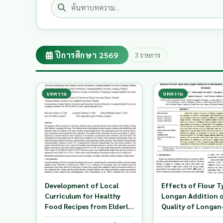
ปีการศึกษา 2569
3 รายการ
บทความ
บทความ
Development of Local
Effects of Flour T
Curriculum for Healthy
Longan Addition 
Food Recipes from Elderly
Quality of Longan
Wisdom in Hang Chat
Fortified Baked C