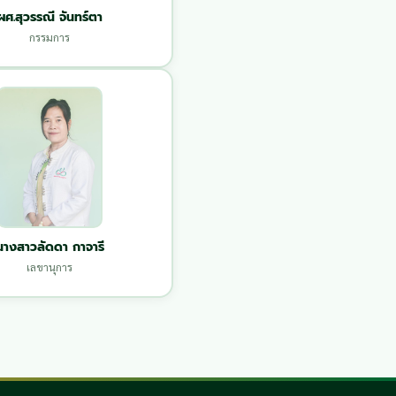
ผศ.สุวรรณี จันทร์ตา
กรรมการ
นางสาวลัดดา กาจารี
เลขานุการ