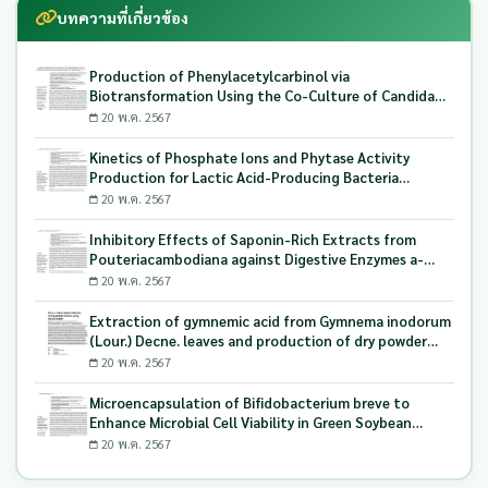
บทความที่เกี่ยวข้อง
Production of Phenylacetylcarbinol via
Biotransformation Using the Co-Culture of Candida
tropicalis TISTR 5306 and Saccharomyces cerevisiae
20 พ.ค. 2567
TISTR 5606 as the Biocatalyst
Kinetics of Phosphate Ions and Phytase Activity
Production for Lactic Acid-Producing Bacteria
Utilizing Milling and Whitening Stages Rice Bran as
20 พ.ค. 2567
Biopolymer Substrates
Inhibitory Effects of Saponin-Rich Extracts from
Pouteriacambodiana against Digestive Enzymes a-
Glucosidase and Pancreatic Lipase
20 พ.ค. 2567
Extraction of gymnemic acid from Gymnema inodorum
(Lour.) Decne. leaves and production of dry powder
extract using maltodextrin
20 พ.ค. 2567
Microencapsulation of Bifidobacterium breve to
Enhance Microbial Cell Viability in Green Soybean
Yogurt
20 พ.ค. 2567