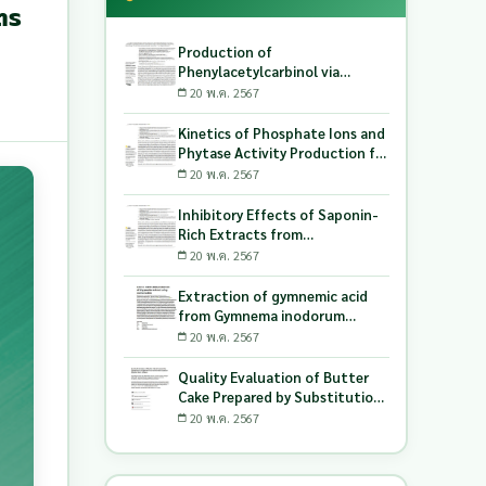
ตร
Production of
Phenylacetylcarbinol via
Biotransformation Using the
20 พ.ค. 2567
Co-Culture of Candida
tropicalis TISTR 5306 and
Kinetics of Phosphate Ions and
Saccharomyces cerevisiae
Phytase Activity Production for
TISTR 5606 as the Biocatalyst
Lactic Acid-Producing Bacteria
20 พ.ค. 2567
Utilizing Milling and Whitening
Stages Rice Bran as Biopolymer
Inhibitory Effects of Saponin-
Substrates
Rich Extracts from
Pouteriacambodiana against
20 พ.ค. 2567
Digestive Enzymes a-
Glucosidase and Pancreatic
Extraction of gymnemic acid
Lipase
from Gymnema inodorum
(Lour.) Decne. leaves and
20 พ.ค. 2567
production of dry powder
extract using maltodextrin
Quality Evaluation of Butter
Cake Prepared by Substitution
of Wheat Flour with Green
20 พ.ค. 2567
Soybean (Glycine Max L.) Okara