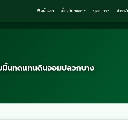
หน้าแรก
เกี่ยวกับคณะฯ
บุคลากร
สาขา/ห
กขมิ้นทดแทนดินจอมปลวกบาง