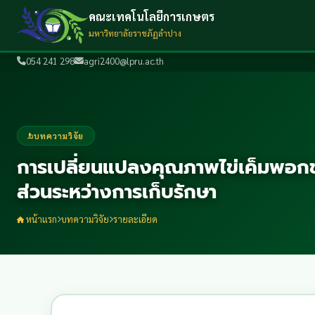
คณะเทคโนโลยีการเกษตร
มหาวิทยาลัยราชภัฏลำปาง
054 241 298
agri2400@lpru.ac.th
บทความวิจัย
การเปลี่ยนแปลงคุณภาพไข่เค็มพอ
ส่วนระหว่างการเก็บรักษา
หน้าแรก
บทความวิจัย
รายละเอียด