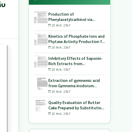
็บ
Production of
Phenylacetylcarbinol via
Biotransformation Using the
20 พ.ค. 2567
Co-Culture of Candida
tropicalis TISTR 5306 and
Kinetics of Phosphate Ions and
Saccharomyces cerevisiae
Phytase Activity Production for
TISTR 5606 as the Biocatalyst
Lactic Acid-Producing Bacteria
20 พ.ค. 2567
Utilizing Milling and Whitening
Stages Rice Bran as Biopolymer
Inhibitory Effects of Saponin-
Substrates
Rich Extracts from
Pouteriacambodiana against
20 พ.ค. 2567
Digestive Enzymes a-
Glucosidase and Pancreatic
Extraction of gymnemic acid
Lipase
from Gymnema inodorum
(Lour.) Decne. leaves and
20 พ.ค. 2567
production of dry powder
extract using maltodextrin
Quality Evaluation of Butter
Cake Prepared by Substitution
of Wheat Flour with Green
20 พ.ค. 2567
Soybean (Glycine Max L.) Okara