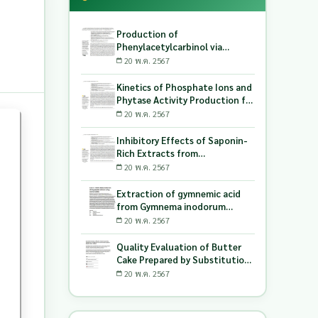
Production of
Phenylacetylcarbinol via
Biotransformation Using the
20 พ.ค. 2567
Co-Culture of Candida
tropicalis TISTR 5306 and
Kinetics of Phosphate Ions and
Saccharomyces cerevisiae
Phytase Activity Production for
TISTR 5606 as the Biocatalyst
Lactic Acid-Producing Bacteria
20 พ.ค. 2567
Utilizing Milling and Whitening
Stages Rice Bran as Biopolymer
Inhibitory Effects of Saponin-
Substrates
Rich Extracts from
Pouteriacambodiana against
20 พ.ค. 2567
Digestive Enzymes a-
Glucosidase and Pancreatic
Extraction of gymnemic acid
Lipase
from Gymnema inodorum
(Lour.) Decne. leaves and
20 พ.ค. 2567
production of dry powder
extract using maltodextrin
Quality Evaluation of Butter
Cake Prepared by Substitution
of Wheat Flour with Green
20 พ.ค. 2567
Soybean (Glycine Max L.) Okara