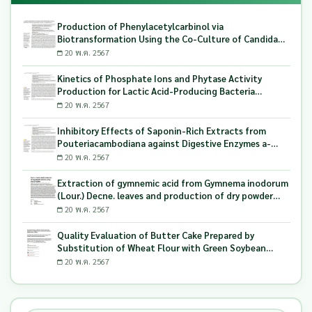
Production of Phenylacetylcarbinol via
Biotransformation Using the Co-Culture of Candida
tropicalis TISTR 5306 and Saccharomyces cerevisiae
20 พ.ค. 2567
TISTR 5606 as the Biocatalyst
Kinetics of Phosphate Ions and Phytase Activity
Production for Lactic Acid-Producing Bacteria
Utilizing Milling and Whitening Stages Rice Bran as
20 พ.ค. 2567
Biopolymer Substrates
Inhibitory Effects of Saponin-Rich Extracts from
Pouteriacambodiana against Digestive Enzymes a-
Glucosidase and Pancreatic Lipase
20 พ.ค. 2567
Extraction of gymnemic acid from Gymnema inodorum
(Lour.) Decne. leaves and production of dry powder
extract using maltodextrin
20 พ.ค. 2567
Quality Evaluation of Butter Cake Prepared by
Substitution of Wheat Flour with Green Soybean
(Glycine Max L.) Okara
20 พ.ค. 2567