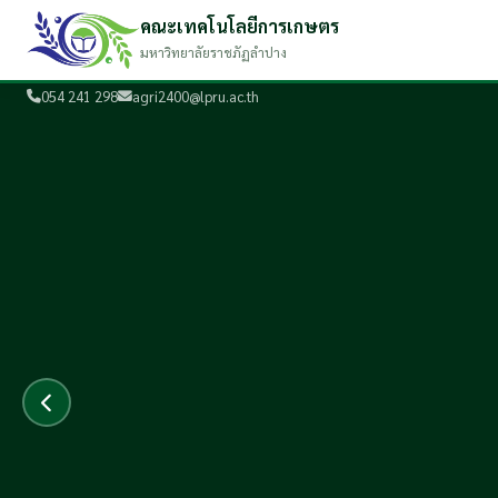
คณะเทคโนโลยีการเกษตร
มหาวิทยาลัยราชภัฏลำปาง
054 241 298
agri2400@lpru.ac.th