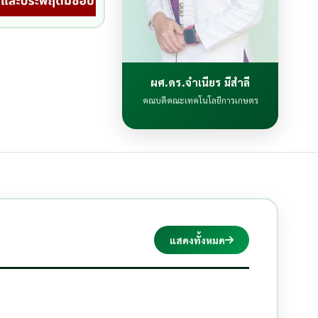
ผศ.ดร.จำเนียร มีสำลี
คณบดีคณะเทคโนโลยีการเกษตร
แสดงทั้งหมด