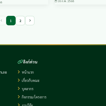
18 ก.พ. 2568
68
1
2
ลิงก์ด่วน
อำเภอ
หน้าแรก
เกี่ยวกับคณะ
บุคลากร
กิจกรรม/โครงการ
งานวิจัย