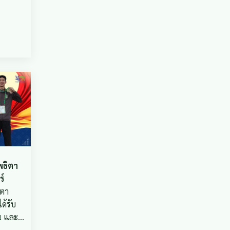
พธิตา
์
ิตา
ด้รับ
ิน และ…