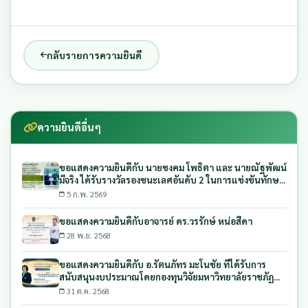
กลับรายการความยินดี
ความยินดีอื่นๆ
ขอแสดงความยินดีกับ นายชงคม โพธิตา และ นายณัฐพัฒน์
มีจริง ได้รับรางวัลรองชนะเลศอันดับ 2 ในการแข่งขันทักษะ
วิชาชีพด้านเกษตรอัจฉริยะ
5 ก.พ. 2569
ขอแสดงความยินดีกับอาจารย์ ดร.วรรักษ์ หน่อสีดา
28 พ.ย. 2568
ขอแสดงความยินดีกับ อ.รัตนภัทร มะโนชัย ที่ได้รับการ
สนับสนุนงบประมาณโดยกองทุนวิจัยมหาวิทยาลัยราชภัฏ
ลำปาง ประจำปีงบประมาณ พ.ศ. 2569
31 ต.ค. 2568