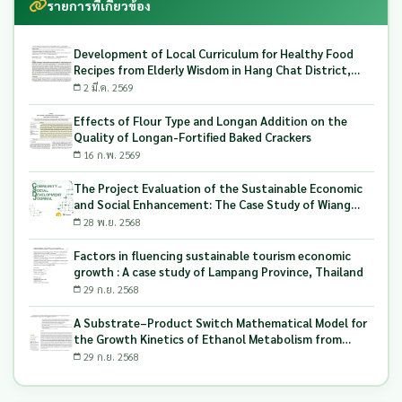
รายการที่เกี่ยวข้อง
Development of Local Curriculum for Healthy Food
Recipes from Elderly Wisdom in Hang Chat District,
Lampang Province Northern of Thailand
2 มี.ค. 2569
Effects of Flour Type and Longan Addition on the
Quality of Longan-Fortified Baked Crackers
16 ก.พ. 2569
The Project Evaluation of the Sustainable Economic
and Social Enhancement: The Case Study of Wiang
Mok Subdistrict Northern of Thailand
28 พ.ย. 2568
Factors in fluencing sustainable tourism economic
growth : A case study of Lampang Province, Thailand
29 ก.ย. 2568
A Substrate–Product Switch Mathematical Model for
the Growth Kinetics of Ethanol Metabolism from
Longan Solid Waste Using Candida tropicalis
29 ก.ย. 2568