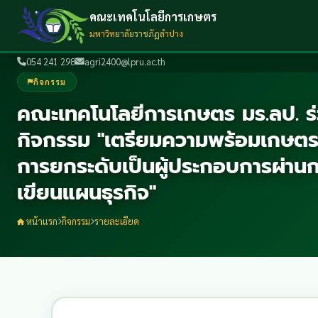
คณะเทคโนโลยีการเกษตร
มหาวิทยาลัยราชภัฏลำปาง
054 241 298
agri2400@lpru.ac.th
กิจกรรม
คณะเทคโนโลยีการเกษตร มร.ลป. ร่
กิจกรรม "เตรียมความพร้อมเกษตรก
การยกระดับเป็นผู้ประกอบการผ่า
เขียนแผนธุรกิจ"
หน้าแรก
กิจกรรม
รายละเอียด